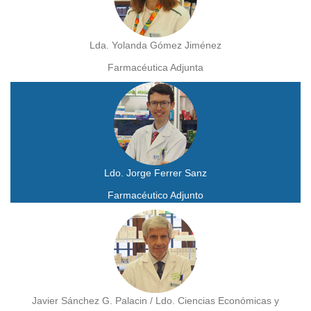
Lda. Yolanda Gómez Jiménez
Farmacéutica Adjunta
Ldo. Jorge Ferrer Sanz
Farmacéutico Adjunto
Javier Sánchez G. Palacin / Ldo. Ciencias Económicas y