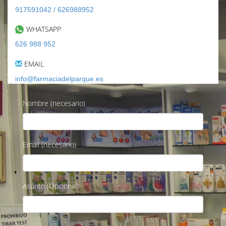
917591042 / 626988952
WHATSAPP
626 988 952
EMAIL
info@farmaciadelparque.es
Nombre (necesario)
Email (necesario)
Asunto (Opcional)